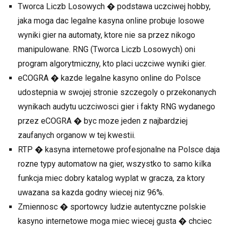
Tworca Liczb Losowych � podstawa uczciwej hobby,
jaka moga dac legalne kasyna online probuje losowe
wyniki gier na automaty, ktore nie sa przez nikogo
manipulowane. RNG (Tworca Liczb Losowych) oni
program algorytmiczny, kto placi uczciwe wyniki gier.
eCOGRA � kazde legalne kasyno online do Polsce
udostepnia w swojej stronie szczegoly o przekonanych
wynikach audytu uczciwosci gier i fakty RNG wydanego
przez eCOGRA � byc moze jeden z najbardziej
zaufanych organow w tej kwestii.
RTP � kasyna internetowe profesjonalne na Polsce daja
rozne typy automatow na gier, wszystko to samo kilka
funkcja miec dobry katalog wyplat w gracza, za ktory
uwazana sa kazda godny wiecej niz 96%.
Zmiennosc � sportowcy ludzie autentyczne polskie
kasyno internetowe moga miec wiecej gusta � chciec