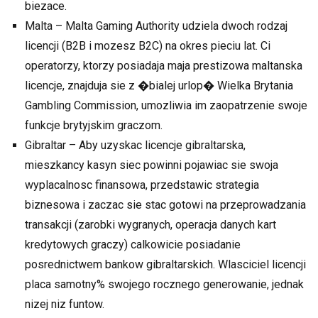
biezace.
Malta – Malta Gaming Authority udziela dwoch rodzaj
licencji (B2B i mozesz B2C) na okres pieciu lat. Ci
operatorzy, ktorzy posiadaja maja prestizowa maltanska
licencje, znajduja sie z �bialej urlop� Wielka Brytania
Gambling Commission, umozliwia im zaopatrzenie swoje
funkcje brytyjskim graczom.
Gibraltar – Aby uzyskac licencje gibraltarska,
mieszkancy kasyn siec powinni pojawiac sie swoja
wyplacalnosc finansowa, przedstawic strategia
biznesowa i zaczac sie stac gotowi na przeprowadzania
transakcji (zarobki wygranych, operacja danych kart
kredytowych graczy) calkowicie posiadanie
posrednictwem bankow gibraltarskich. Wlasciciel licencji
placa samotny% swojego rocznego generowanie, jednak
nizej niz funtow.