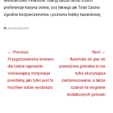
Ministerstwo Finansow. Odkryj nasze okolo trzech
preferencje kasyna online, cos takiego jak Total Casino
zgodnie bezpieczenstwa i poziomu hobby hazardowej.
Categories
Uncategorized
Post
navigation
← Previous
Next →
Previous
Next
Przygotowalismy bowiem
Automaty do gier do
post:
post:
dla ciebie naprawde
prawdziwa gotowka to nie
olsniewajacy motywacja
tylko ekscytujaca
powitalny, jaki tylko jest to
zainteresowanie, a takze
mozliwe sobie wyobrazic
szansa na wygranie
dodatkowych gotowki