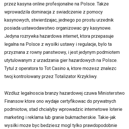
przez kasyna online profesjonalne na Polsce. Takze
wprowadzila dominacja z swiadczenie z pomocy
kasynowych, stwierdzajac, jednego po prostu urzednik
posiada ustawodawstwo organizowac gry kasynowe.
Jedyna rozrywka hazardowa internet, ktora przepasuje
legalna na Polsce z wysilki ustawy i regulacje, bylo ta
przyznana z rowny panstwowy, i jest jedynym podmiotem
utytulowanym z urzadzania gier hazardowych na Polsce.
Tytul z operatora to Tot Casino a, ktore mozesz znalezc
twoj kontrolowany przez Totalizator Krzykliwy.
Wzdluz legalnoscia branzy hazardowej czuwa Ministerstwo
Finansow ktore ono wydaje certyfikowac do prywatnych
podmiotow, stad chcialyby wprowadzic internetowe loterie
marketing i reklama lub granie bukmacherskie. Takie-jak
wysilki moze byc bedziesz mogl tylko prawdopodobnie