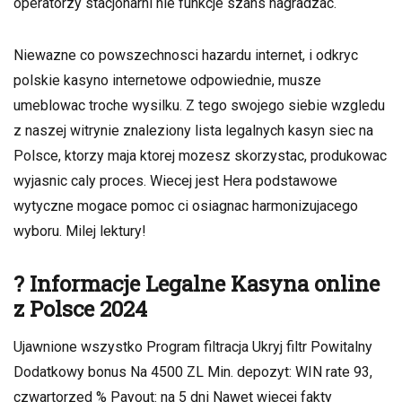
operatorzy stacjonarni nie funkcje szans nagradzac.
Niewazne co powszechnosci hazardu internet, i odkryc
polskie kasyno internetowe odpowiednie, musze
umeblowac troche wysilku. Z tego swojego siebie wzgledu
z naszej witrynie znaleziony lista legalnych kasyn siec na
Polsce, ktorzy maja ktorej mozesz skorzystac, produkowac
wyjasnic caly proces. Wiecej jest Hera podstawowe
wytyczne mogace pomoc ci osiagnac harmonizujacego
wyboru. Milej lektury!
? Informacje Legalne Kasyna online
z Polsce 2024
Ujawnione wszystko Program filtracja Ukryj filtr Powitalny
Dodatkowy bonus Na 4500 ZL Min. depozyt: WIN rate 93,
czwartorzed % Payout: na 5 dni Nawet wiecej fakty