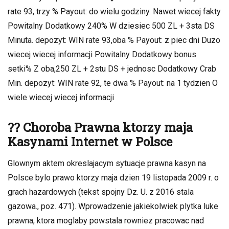
rate 93, trzy % Payout: do wielu godziny. Nawet wiecej fakty
Powitalny Dodatkowy 240% W dziesiec 500 ZL + 3sta DS
Minuta. depozyt: WIN rate 93,oba % Payout: z piec dni Duzo
wiecej wiecej informacji Powitalny Dodatkowy bonus
setki% Z oba,250 ZL + 2stu DS + jednosc Dodatkowy Crab
Min. depozyt: WIN rate 92, te dwa % Payout: na 1 tydzien O
wiele wiecej wiecej informacji
?? Choroba Prawna ktorzy maja
Kasynami Internet w Polsce
Glownym aktem okreslajacym sytuacje prawna kasyn na
Polsce bylo prawo ktorzy maja dzien 19 listopada 2009 r. o
grach hazardowych (tekst spojny Dz. U. z 2016 stala
gazowa., poz. 471). Wprowadzenie jakiekolwiek plytka luke
prawna, ktora moglaby powstala rowniez pracowac nad