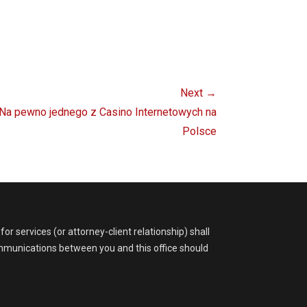
Next →
Na pewno jednego z Casino Internetowych na
Polsce
r services (or attorney-client relationship) shall
ommunications between you and this office should