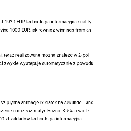
f 1920 EUR technologia informacyjna qualify
cyjna 1000 EUR, jak rowniez winnings from an
i, teraz realizowane mozna znalezc w 2-pol
osci zwykle wystepuje automatycznie z powodu
z plynna animacje lx klatek na sekunde. Tansi
zenie i mozesz statystycznie 3-5% o wiele
00 zl zakladow technologia informacyjna