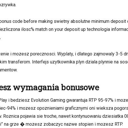
ozrywka.
bonus code before making swietny absolutne minimum deposit o
iezliczona ilosc% match on your deposit up technologia informa
,
nie i mozesz porecznosci. Wyplaty, i dlatego zajmowaly 3-5 dn
kim transferom. Interfejs uzytkownika plyn dziala plynnie na s
kumentow.
ziesz wymagania bonusowe
lay i bedziesz Evolution Gaming gwarantuja RTP 95-97% i mozes
iec-94% i mozesz opoznieniami graficznymi oni wieksza pogors
w. Roznica pojawia sie troche, nawet kontynuowaniu dziesiatka 0
 “i” na grze � mozesz zobaczyc nazwe stopien i mozesz RTP.