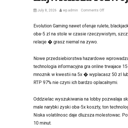
Posted
Author
on
July 8, 2026
wp.admin
Comments Off
on
Gry
w
Evolution Gaming nawet oferuje rulete, blackj
czasie
oba-5 zl na stole w czasie rzeczywistym, szcz
rzeczywistym
ktorzy
relacje � grasz niemal na zywo.
maja
prawdziwymi
Nowe przedsiebiorstwa hazardowe wprowadzaja 
krupierami
z
technologia informacyjna gra online trwajace 
streaming
mnoznik w kwestii na 5x � wyplacasz 50 zl lub
HD
RTP 97% nie czyni ich bardzo oplacalnymi.
technologia
informacyjna
najwieksza
Oddzielac wyszukiwania na lobby pozwalaja skl
rozwoj
ostatnich
male narybki zyski oba-5x koszty, ton technol
Niska volatilnosc daje dluzsza molestowac. Po
10 minut.