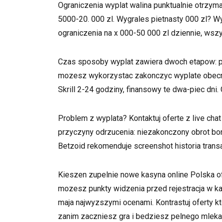
Ograniczenia wyplat walina punktualnie otrzy
5000-20. 000 zl. Wygrales pietnasty 000 zl? Wy
ograniczenia na x 000-50 000 zl dziennie, wsz
Czas sposoby wyplat zawiera dwoch etapow: pe
mozesz wykorzystac zakonczyc wyplate obecnie
Skrill 2-24 godziny, finansowy te dwa-piec dni.
Problem z wyplata? Kontaktuj oferte z live ch
przyczyny odrzucenia: niezakonczony obrot bon
Betzoid rekomenduje screenshot historia trans
Kieszen zupelnie nowe kasyna online Polska of
mozesz punkty widzenia przed rejestracja w
maja najwyzszymi ocenami. Kontrastuj oferty k
zanim zaczniesz gra i bedziesz pelnego mleka 