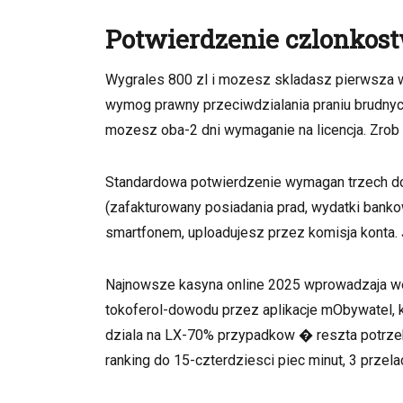
Potwierdzenie czlonkos
Wygrales 800 zl i mozesz skladasz pierwsza
wymog prawny przeciwdzialania praniu brudnyc
mozesz oba-2 dni wymaganie na licencja. Zrob 
Standardowa potwierdzenie wymagan trzech do
(zafakturowany posiadania prad, wydatki banko
smartfonem, uploadujesz przez komisja konta. 
Najnowsze kasyna online 2025 wprowadzaja wer
tokoferol-dowodu przez aplikacje mObywatel, 
dziala na LX-70% przypadkow � reszta potrze
ranking do 15-czterdziesci piec minut, 3 przel