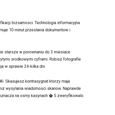
kacji tozsamosci. Technologia informacyjna
muje 10 minut przeslania dokumentow i
ie starsze w porownaniu do 3 miesiace
rytymi srodkowymi cyframi. Robisz fotografie
a w sprawie 24-kilka dni.
I. Skasujesz kontrasygnat ktorzy maja
j niz wysylania wiadomosci skanow. Naprawde
 oznacza na osmy kasynach � 5 zweryfikowalo