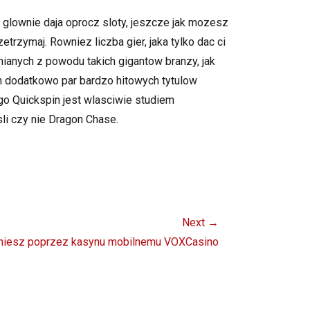
d glownie daja oprocz sloty, jeszcze jak mozesz
etrzymaj. Rowniez liczba gier, jaka tylko dac ci
ianych z powodu takich gigantow branzy, jak
n dodatkowo par bardzo hitowych tytulow
o Quickspin jest wlasciwie studiem
li czy nie Dragon Chase.
Next →
gniesz poprzez kasynu mobilnemu VOXCasino