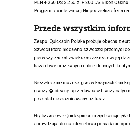
PLN + 250 DS 2,250 zl + 200 DS Bison Casino 
Program o wiele wiecej Niepodzielna oferta na 
Przede wszystkim inform
Zespol Quickspin Polska probuje obecna z eur
Szwecji ktore niedawno szwedzki przemysl dos
pierwszy zaczal zwiekszac zakres swojej dzial
hazardowe oraz kasyna online do innych kontyn
Niezwlocznie mozesz grac w kasynach Quickspin
graczy � idealny sprzedawca w branzy natychmi
pozostal niezroznicowany az teraz.
Gry hazardowe Quickspin oni maja licencje jak
sprawdzaja strona internetowa posiadanie op