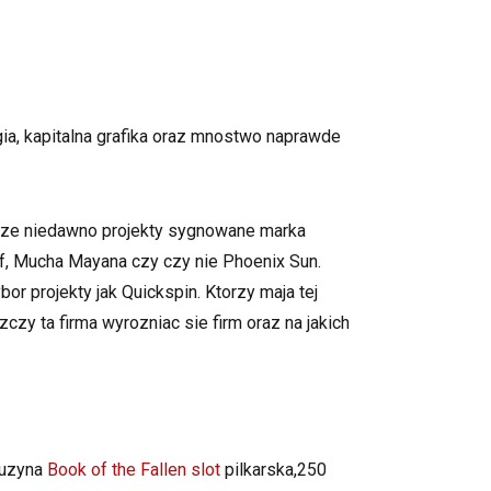
ia, kapitalna grafika oraz mnostwo naprawde
erze niedawno projekty sygnowane marka
lf, Mucha Mayana czy czy nie Phoenix Sun.
r projekty jak Quickspin. Ktorzy maja tej
czy ta firma wyrozniac sie firm oraz na jakich
ruzyna
Book of the Fallen slot
pilkarska,250