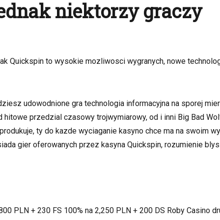
ednak niektorzy graczy
 jak Quickspin to wysokie mozliwosci wygranych, nowe technolog
edziesz udowodnione gra technologia informacyjna na sporej mi
d hitowe przedzial czasowy trojwymiarowy, od i inni Big Bad Wo
 produkuje, ty do kazde wyciaganie kasyno chce ma na swoim wybo
siada gier oferowanych przez kasyna Quickspin, rozumienie blysz
owy
8800 PLN + 230 FS 100% na 2,250 PLN + 200 DS Roby Casino d