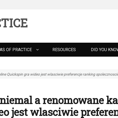
TICE
AS OF PRACTICE
RESOURCES
DID YOU KNO
ne Quickspin gra wideo jest wlasciwie preferencje ranking spolecznosci
 niemal a renomowane ka
o jest wlasciwie prefere