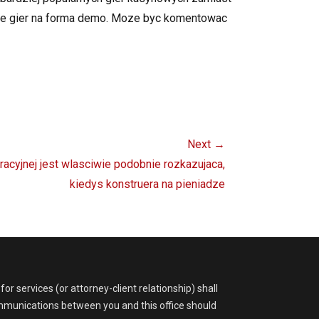
nie gier na forma demo. Moze byc komentowac
Next →
racyjnej jest wlasciwie podobnie rozkazujaca,
kiedys konstruera na pieniadze
r services (or attorney-client relationship) shall
ommunications between you and this office should