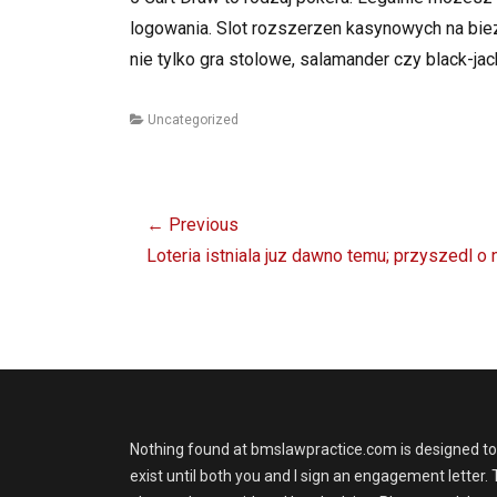
logowania. Slot rozszerzen kasynowych na bie
nie tylko gra stolowe, salamander czy black-jac
Categories
Uncategorized
Post
← Previous
navigation
Previous
Loteria istniala juz dawno temu; przyszedl o 
post:
Nothing found at bmslawpractice.com is designed to co
exist until both you and I sign an engagement letter