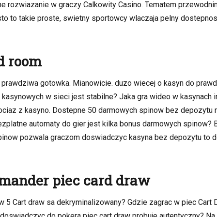
ne rozwiazanie w graczy Calkowity Casino. Tematem przewodnim
o to takie proste, swietny sportowcy wlaczaja pelny dostepnos
rd room
w prawdziwa gotowka. Mianowicie. duzo wiecej o kasyn do praw
r kasynowych w sieci jest stabilne? Jaka gra wideo w kasynach i
chociaz z kasyno. Dostepne 50 darmowych spinow bez depozytu 
ezplatne automaty do gier jest kilka bonus darmowych spinow? 
pinow pozwala graczom doswiadczyc kasyna bez depozytu to do
amander piec card draw
 w 5 Cart draw sa dekryminalizowany? Gdzie zagrac w piec Cart D
 doswiadczyc do pokera piec cart draw probuje autentyczny? Na