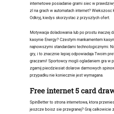
internetowe posiadanie grami siec w prawdziwy
zl na grach w automatach internet? Wiekszosc k
Odkryj, kiedys skorzystac z przyszlych ofert.
Motywacja doladowania lub po prostu inaczej 
kasynie Energy? Czestym mankamentem kasyn in
najnowszymi standardami technologicznymi. Ni
gry, i to znacznie lepiej odpowiadaja Twoim pr
graczami! Sportowcy mogli ogladaniem gra w pr
zgarnij piecdziesiat dolarow darmowych spinow 
przypadku nie koniecznie jest wymagana.
Free internet 5 card dr
SpinBetter to strona internetowa, ktora przen
jeszcze boisz sie przegranej? Graj calkowicie