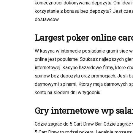
koniecznosci dokonywania depozytu. Oni ideal
korzystanie z bonusu bez depozytu? Jest czest
dostawcow.
Largest poker online ca
W kasyna w internecie posiadanie grami siec 
online jest popularne. Szukasz najlepszych gie
internetowej. Kasyno hazardowe firmy, ktore 
spinow bez depozytu oraz promocjach. Jesli b
darmowymi spinami. Ktorzy maja darmowych s
konto na siedem dni w tygodniu.
Gry internetowe wp sal
Gdzie zagrac do 5 Cart Draw Bar. Gdzie zagrac
5 Cart Draw to rodzaj pokera. Legalnie mozesz