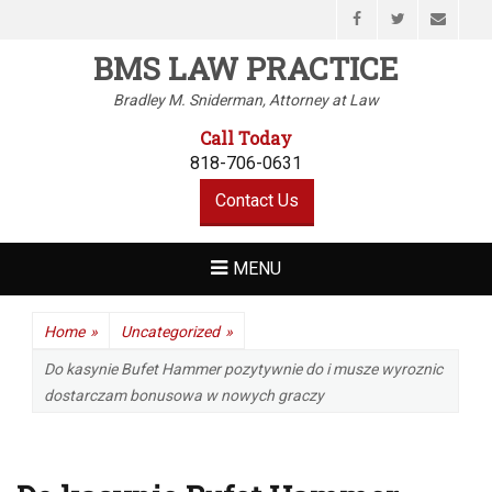
Facebook
Twitter
Email
BMS LAW PRACTICE
Bradley M. Sniderman, Attorney at Law
Call Today
818-706-0631
Contact Us
MENU
Home
»
Uncategorized
»
Do kasynie Bufet Hammer pozytywnie do i musze wyroznic
dostarczam bonusowa w nowych graczy