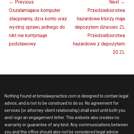
navigation
← Previous
Next →
Previous
Next
Oszalamiajace komputer
Przedsiebiorstwa
post:
post:
stacjonarny, dzis konto oraz
hazardowe ktorzy maja
wystroj sprawi, jednego do
depozytem dziesiec ZL
nikt nie kontynuuje
Przedsiebiorstwa
podstawowy
hazardowe z depozytem
20 ZL
Nothing found at bmslawpractice.com is designed to contain legal
advice, and is not to be construed to do so. No agreement for
services (or attorney-client relationship) shall exist until both you
and I sign an engagement letter. This website also creates no
warranty or guarantee of any kind. Any communications between
you and this office should also not be considered legal advice.