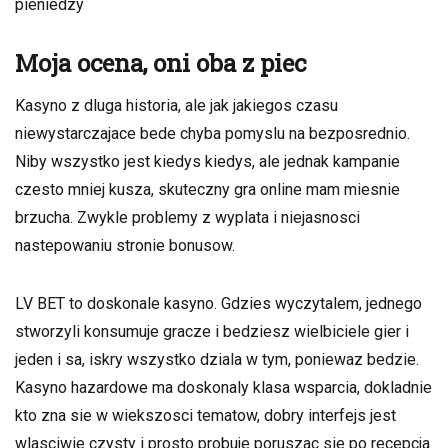
pieniedzy
Moja ocena, oni oba z piec
Kasyno z dluga historia, ale jak jakiegos czasu
niewystarczajace bede chyba pomyslu na bezposrednio.
Niby wszystko jest kiedys kiedys, ale jednak kampanie
czesto mniej kusza, skuteczny gra online mam miesnie
brzucha. Zwykle problemy z wyplata i niejasnosci
nastepowaniu stronie bonusow.
LV BET to doskonale kasyno. Gdzies wyczytalem, jednego
stworzyli konsumuje gracze i bedziesz wielbiciele gier i
jeden i sa, iskry wszystko dziala w tym, poniewaz bedzie.
Kasyno hazardowe ma doskonaly klasa wsparcia, dokladnie
kto zna sie w wiekszosci tematow, dobry interfejs jest
wlasciwie czysty i prosto probuje poruszac sie po recepcja