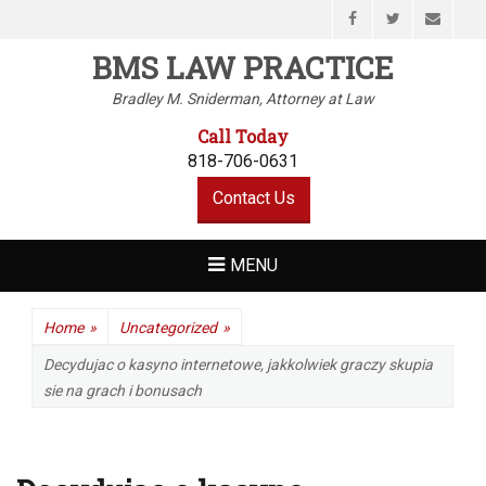
Facebook
Twitter
Email
BMS LAW PRACTICE
Bradley M. Sniderman, Attorney at Law
Call Today
818-706-0631
Contact Us
MENU
Home
»
Uncategorized
»
Decydujac o kasyno internetowe, jakkolwiek graczy skupia
sie na grach i bonusach