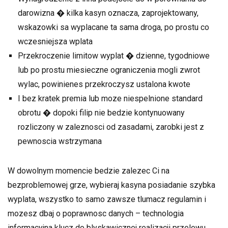
darowizna � kilka kasyn oznacza, zaprojektowany,
wskazowki sa wyplacane ta sama droga, po prostu co
wczesniejsza wplata
Przekroczenie limitow wyplat � dzienne, tygodniowe
lub po prostu miesieczne ograniczenia mogli zwrot
wylac, powinienes przekroczysz ustalona kwote
I bez kratek premia lub moze niespelnione standard
obrotu � dopoki filip nie bedzie kontynuowany
rozliczony w zaleznosci od zasadami, zarobki jest z
pewnoscia wstrzymana
W dowolnym momencie bedzie zalezec Ci na
bezproblemowej grze, wybieraj kasyna posiadanie szybka
wyplata, wszystko to samo zawsze tlumacz regulamin i
mozesz dbaj o poprawnosc danych – technologia
informacyjna klucz do blyskawicznej realizacji przelewu.