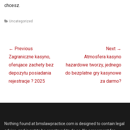
chcesz.
Categories
Uncategorized
Post
navigation
← Previous
Next →
Previous
Next
Zagraniczne kasyno,
Atmosfera kasyno
post:
post:
oferujace zachety bez
hazardowe tworzy, jednego
depozytu posiadania
do bezplatne gry kasynowe
rejestracje ? 2025
za darmo?
Nothing found at bmslawpractice.com is designed to contain legal