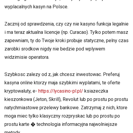
wyplacalnych kasyn na Polsce.
Zacznij od sprawdzenia, czy czy nie kasyno funkcja legalnie
i ma teraz aktualna licencje (np. Curacao). Tylko potem masz
zapewniam, ty do Twoje kroki probuje statyczne, pelny czas
zarobki srodkow nigdy nie bedzie pod wplywem
widzimisie operatora.
Szybkosc zalezy od z, jak chcesz inwestowac. Preferuj
kasyna online ktorzy maja szybkimi wyplatami, te oferte
kryptowaluty, e-
https://lycasino-pl.pl/
ksiazeczka
kieszonkowa (Jeton, Skrill), Revolut lub po prostu po prostu
natychmiastowe przelewy bankowe. Zatrzymaj z nich, ktore
moga miec tylko klasyczny rozpryskac lub po prostu po
prostu karte � technologia informacyjna najwolniejsze
metody.