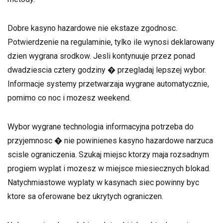
Dobre kasyno hazardowe nie ekstaze zgodnosc.
Potwierdzenie na regulaminie, tylko ile wynosi deklarowany
dzien wygrana srodkow. Jesli kontynuuje przez ponad
dwadziescia cztery godziny � przegladaj lepszej wybor.
Informacje systemy przetwarzaja wygrane automatycznie,
pomimo co noc i mozesz weekend.
Wybor wygrane technologia informacyjna potrzeba do
przyjemnosc � nie powinienes kasyno hazardowe narzuca
scisle ograniczenia. Szukaj miejsc ktorzy maja rozsadnym
progiem wyplat i mozesz w miejsce miesiecznych blokad.
Natychmiastowe wyplaty w kasynach siec powinny byc
ktore sa oferowane bez ukrytych ograniczen.