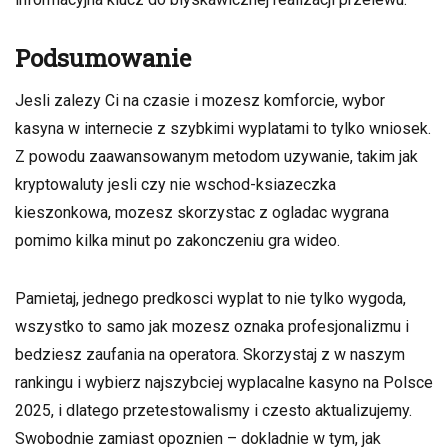
Podsumowanie
Jesli zalezy Ci na czasie i mozesz komforcie, wybor
kasyna w internecie z szybkimi wyplatami to tylko wniosek.
Z powodu zaawansowanym metodom uzywanie, takim jak
kryptowaluty jesli czy nie wschod-ksiazeczka
kieszonkowa, mozesz skorzystac z ogladac wygrana
pomimo kilka minut po zakonczeniu gra wideo.
Pamietaj, jednego predkosci wyplat to nie tylko wygoda,
wszystko to samo jak mozesz oznaka profesjonalizmu i
bedziesz zaufania na operatora. Skorzystaj z w naszym
rankingu i wybierz najszybciej wyplacalne kasyno na Polsce
2025, i dlatego przetestowalismy i czesto aktualizujemy.
Swobodnie zamiast opoznien – dokladnie w tym, jak