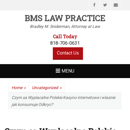
Facebook
Twitter
Email
BMS LAW PRACTICE
Bradley M. Sniderman, Attorney at Law
Call Today
818-706-0631
Contact Us
MENU
Home
»
Uncategorized
»
Czym sa Wyplacalne Polskie Kasyno internetowe i wlasnie
jak konsumuje Odkryc?