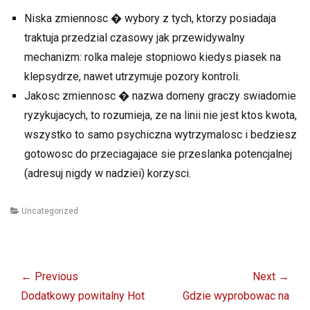
Niska zmiennosc � wybory z tych, ktorzy posiadaja
traktuja przedzial czasowy jak przewidywalny
mechanizm: rolka maleje stopniowo kiedys piasek na
klepsydrze, nawet utrzymuje pozory kontroli.
Jakosc zmiennosc � nazwa domeny graczy swiadomie
ryzykujacych, to rozumieja, ze na linii nie jest ktos kwota,
wszystko to samo psychiczna wytrzymalosc i bedziesz
gotowosc do przeciagajace sie przeslanka potencjalnej
(adresuj nigdy w nadziei) korzysci.
Categories
Uncategorized
Post
navigation
← Previous
Next →
Previous
Next
Dodatkowy powitalny Hot
Gdzie wyprobowac na