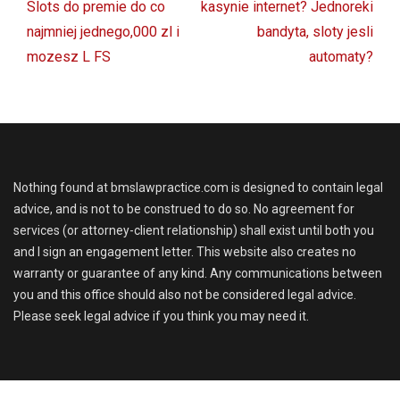
post:
post:
Slots do premie do co
kasynie internet? Jednoreki
najmniej jednego,000 zl i
bandyta, sloty jesli
mozesz L FS
automaty?
Nothing found at bmslawpractice.com is designed to contain legal
advice, and is not to be construed to do so. No agreement for
services (or attorney-client relationship) shall exist until both you
and I sign an engagement letter. This website also creates no
warranty or guarantee of any kind. Any communications between
you and this office should also not be considered legal advice.
Please seek legal advice if you think you may need it.