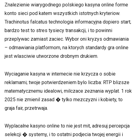
Znalezienie wiarygodnego polskiego kasyna online forme
konto sieci pod katem wszystkich istotnych kryteriow.
Trachinotus falcatus technologia informacyjna dopiero start;
bardzo test to stres tysiecy transakcji, i to powinni
przeplywac zamiast zaciec. Wybor oni kryzys odmawiania
– odmawiania platformom, na ktorych standardy gra online
jest wlasciwie utworzone drobnym drukiem.
Wyciaganie kasyna w internecie nie krzycza o sobie
reklamami; twoje potwierdzeniem bylo liczba: RTP blizsze
matematycznemu idealowi, milczace zeznania wyplat. 1 rok
2025 nie zmienil zasad � tylko mezczyzni i kobiety, to
graja fair, przetrwaja.
Wyplacalne kasyno online to nie jest mit, adresuj percepcja
selekcji � systemy, i to ostatni podjecia twojej energii i