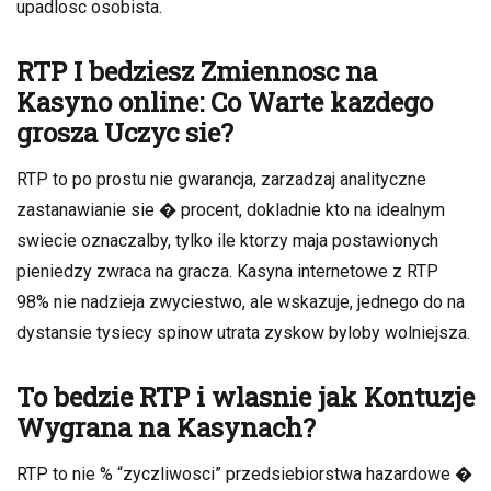
upadlosc osobista.
RTP I bedziesz Zmiennosc na
Kasyno online: Co Warte kazdego
grosza Uczyc sie?
RTP to po prostu nie gwarancja, zarzadzaj analityczne
zastanawianie sie � procent, dokladnie kto na idealnym
swiecie oznaczalby, tylko ile ktorzy maja postawionych
pieniedzy zwraca na gracza. Kasyna internetowe z RTP
98% nie nadzieja zwyciestwo, ale wskazuje, jednego do na
dystansie tysiecy spinow utrata zyskow byloby wolniejsza.
To bedzie RTP i wlasnie jak Kontuzje
Wygrana na Kasynach?
RTP to nie % “zyczliwosci” przedsiebiorstwa hazardowe �