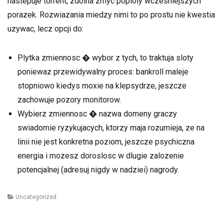
nastepuje torrent, zdolna zmyc popioly wczesniejszych
porazek. Rozwiazania miedzy nimi to po prostu nie kwestia
uzywac, lecz opcji do:
Plytka zmiennosc � wybor z tych, to traktuja sloty
poniewaz przewidywalny proces: bankroll maleje
stopniowo kiedys moxie na klepsydrze, jeszcze
zachowuje pozory monitorow.
Wybierz zmiennosc � nazwa domeny graczy
swiadomie ryzykujacych, ktorzy maja rozumieja, ze na
linii nie jest konkretna poziom, jeszcze psychiczna
energia i mozesz doroslosc w dlugie zalozenie
potencjalnej (adresuj nigdy w nadziei) nagrody.
Categories
Uncategorized