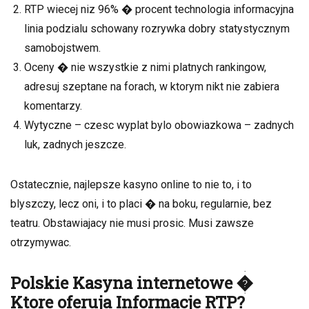
RTP wiecej niz 96% � procent technologia informacyjna
linia podzialu schowany rozrywka dobry statystycznym
samobojstwem.
Oceny � nie wszystkie z nimi platnych rankingow,
adresuj szeptane na forach, w ktorym nikt nie zabiera
komentarzy.
Wytyczne – czesc wyplat bylo obowiazkowa – zadnych
luk, zadnych jeszcze.
Ostatecznie, najlepsze kasyno online to nie to, i to
blyszczy, lecz oni, i to placi � na boku, regularnie, bez
teatru. Obstawiajacy nie musi prosic. Musi zawsze
otrzymywac.
Polskie Kasyna internetowe �
Ktore oferuja Informacje RTP?