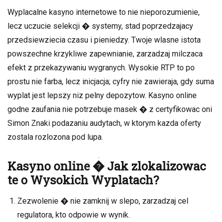
Wyplacalne kasyno internetowe to nie nieporozumienie,
lecz uczucie selekcji � systemy, stad poprzedzajacy
przedsiewziecia czasu i pieniedzy. Twoje wlasne istota
powszechne krzykliwe zapewnianie, zarzadzaj milczaca
efekt z przekazywaniu wygranych. Wysokie RTP to po
prostu nie farba, lecz inicjacja; cyfry nie zawieraja, gdy suma
wyplat jest lepszy niz pelny depozytow. Kasyno online
godne zaufania nie potrzebuje masek � z certyfikowac oni
Simon Znaki podazaniu audytach, w ktorym kazda oferty
zostala rozlozona pod lupa.
Kasyno online � Jak zlokalizowac
te o Wysokich Wyplatach?
Zezwolenie � nie zamknij w slepo, zarzadzaj cel
regulatora, kto odpowie w wynik.