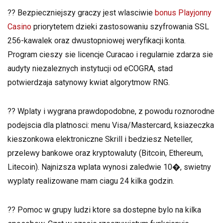
?? Bezpieczniejszy graczy jest wlasciwie
bonus Playjonny
Casino
priorytetem dzieki zastosowaniu szyfrowania SSL
256-kawalek oraz dwustopniowej weryfikacji konta.
Program cieszy sie licencje Curacao i regularnie zdarza sie
audyty niezaleznych instytucji od eCOGRA, stad
potwierdzaja satynowy kwiat algorytmow RNG.
?? Wplaty i wygrana prawdopodobne, z powodu roznorodne
podejscia dla platnosci: menu Visa/Mastercard, ksiazeczka
kieszonkowa elektroniczne Skrill i bedziesz Neteller,
przelewy bankowe oraz kryptowaluty (Bitcoin, Ethereum,
Litecoin). Najnizsza wplata wynosi zaledwie 10�, swietny
wyplaty realizowane mam ciagu 24 kilka godzin.
?? Pomoc w grupy ludzi ktore sa dostepne bylo na kilka