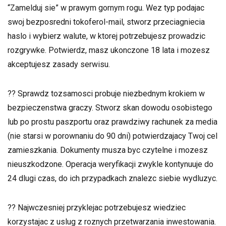
“Zamelduj sie” w prawym gornym rogu. Wez typ podajac
swoj bezposredni tokoferol-mail, stworz przeciagniecia
haslo i wybierz walute, w ktorej potrzebujesz prowadzic
rozgrywke. Potwierdz, masz ukonczone 18 lata i mozesz
akceptujesz zasady serwisu.
?? Sprawdz tozsamosci probuje niezbednym krokiem w
bezpieczenstwa graczy. Stworz skan dowodu osobistego
lub po prostu paszportu oraz prawdziwy rachunek za media
(nie starsi w porownaniu do 90 dni) potwierdzajacy Twoj cel
zamieszkania. Dokumenty musza byc czytelne i mozesz
nieuszkodzone. Operacja weryfikacji zwykle kontynuuje do
24 dlugi czas, do ich przypadkach znalezc siebie wydluzyc.
?? Najwczesniej przyklejac potrzebujesz wiedziec
korzystajac z uslug z roznych przetwarzania inwestowania.