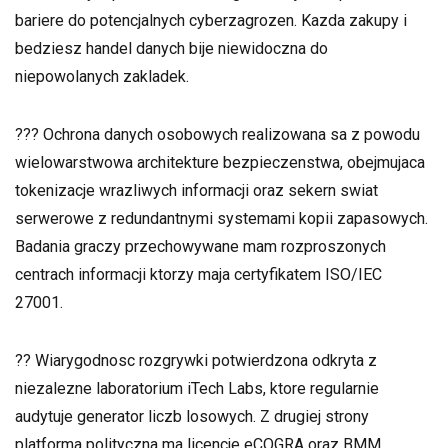
bariere do potencjalnych cyberzagrozen. Kazda zakupy i
bedziesz handel danych bije niewidoczna do
niepowolanych zakladek.
??? Ochrona danych osobowych realizowana sa z powodu
wielowarstwowa architekture bezpieczenstwa, obejmujaca
tokenizacje wrazliwych informacji oraz sekern swiat
serwerowe z redundantnymi systemami kopii zapasowych.
Badania graczy przechowywane mam rozproszonych
centrach informacji ktorzy maja certyfikatem ISO/IEC
27001.
?? Wiarygodnosc rozgrywki potwierdzona odkryta z
niezalezne laboratorium iTech Labs, ktore regularnie
audytuje generator liczb losowych. Z drugiej strony
platforma polityczna ma licencje eCOGRA oraz BMM