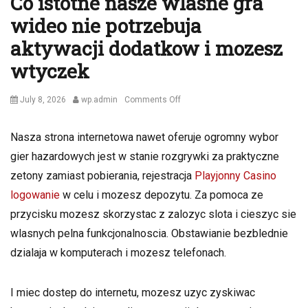
Co istotne nasze wlasne gra
wideo nie potrzebuja
aktywacji dodatkow i mozesz
wtyczek
Posted
Author
on
July 8, 2026
wp.admin
Comments Off
on
Co
istotne
Nasza strona internetowa nawet oferuje ogromny wybor
nasze
gier hazardowych jest w stanie rozgrywki za praktyczne
wlasne
gra
zetony zamiast pobierania, rejestracja
Playjonny Casino
wideo
logowanie
w celu i mozesz depozytu. Za pomoca ze
nie
przycisku mozesz skorzystac z zalozyc slota i cieszyc sie
potrzebuja
aktywacji
wlasnych pelna funkcjonalnoscia. Obstawianie bezblednie
dodatkow
dzialaja w komputerach i mozesz telefonach.
i
mozesz
wtyczek
I miec dostep do internetu, mozesz uzyc zyskiwac