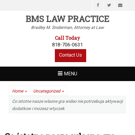
Facebook
Twitter
Email
BMS LAW PRACTICE
Bradley M. Sniderman, Attorney at Law
Call Today
818-706-0631
Contact Us
MENU
Home
»
Uncategorized
»
Co istotne nasze wlasne gra wideo nie potrzebuja aktywacji
dodatkow i mozesz wtyczek