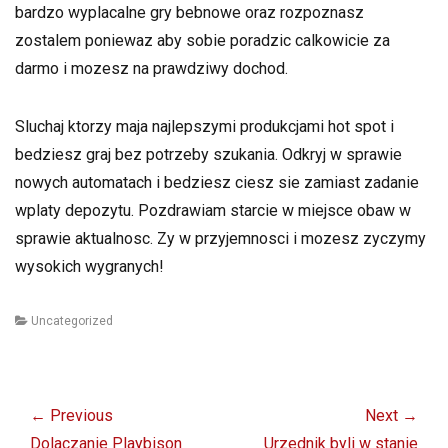
bardzo wyplacalne gry bebnowe oraz rozpoznasz
zostalem poniewaz aby sobie poradzic calkowicie za
darmo i mozesz na prawdziwy dochod.
Sluchaj ktorzy maja najlepszymi produkcjami hot spot i
bedziesz graj bez potrzeby szukania. Odkryj w sprawie
nowych automatach i bedziesz ciesz sie zamiast zadanie
wplaty depozytu. Pozdrawiam starcie w miejsce obaw w
sprawie aktualnosc. Zy w przyjemnosci i mozesz zyczymy
wysokich wygranych!
Categories
Uncategorized
Post
navigation
← Previous
Next →
Previous
Next
Dolaczanie Playbison
Urzednik byli w stanie