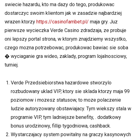
swiecie hazardu, kto ma dazy do tego, produkowac
dostarczyc swoim klientom jak w zasadzie najbardziej
wrazen ktorzy
https://casinofambet.pl/
maja gry. Juz
pierwsze wycieczka Verde Casino zdradzaja, ze probuje
oni lepszy portal strona, w ktorym znajdziemy wszystko,
czego mozna potrzebowac, produkowac bawiac sie soba
� wyciaganie gra wideo, zaklady, program lojalnosciowy,
turniej.
Verde Przedsiebiorstwa hazardowe stworzylo
rozbudowany uklad VIP, ktory sie sklada ktorzy maja 99
poziomow i mozesz statusow, to moze polaczenie
ludzie autoryzowany obstawiajacy. Tym wiekszy stala w
programie VIP, tym ladniejsze benefity, . dodatkowy
bonus urodzinowy, fillip tygodniowa, cashback.
Wystarczajacy system powitalny na graczy kasynowych