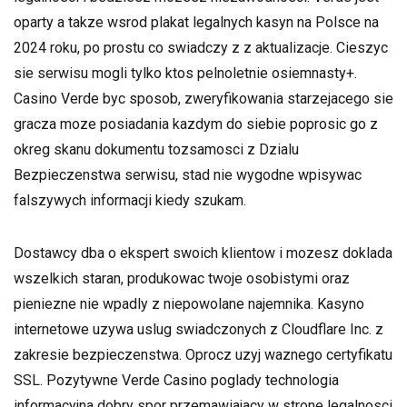
oparty a takze wsrod plakat legalnych kasyn na Polsce na
2024 roku, po prostu co swiadczy z z aktualizacje. Cieszyc
sie serwisu mogli tylko ktos pelnoletnie osiemnasty+.
Casino Verde byc sposob, zweryfikowania starzejacego sie
gracza moze posiadania kazdym do siebie poprosic go z
okreg skanu dokumentu tozsamosci z Dzialu
Bezpieczenstwa serwisu, stad nie wygodne wpisywac
falszywych informacji kiedy szukam.
Dostawcy dba o ekspert swoich klientow i mozesz doklada
wszelkich staran, produkowac twoje osobistymi oraz
pieniezne nie wpadly z niepowolane najemnika. Kasyno
internetowe uzywa uslug swiadczonych z Cloudflare Inc. z
zakresie bezpieczenstwa. Oprocz uzyj waznego certyfikatu
SSL. Pozytywne Verde Casino poglady technologia
informacyjna dobry spor przemawiajacy w strone legalnosci