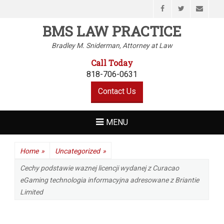
Facebook
Twitter
Email
BMS LAW PRACTICE
Bradley M. Sniderman, Attorney at Law
Call Today
818-706-0631
Contact Us
MENU
Home
»
Uncategorized
»
Cechy podstawie waznej licencji wydanej z Curacao
eGaming technologia informacyjna adresowane z Briantie
Limited