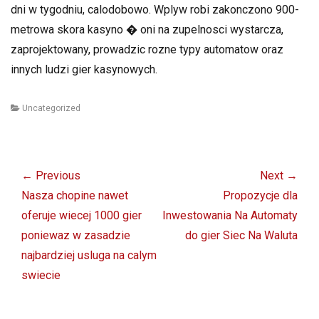
dni w tygodniu, calodobowo. Wplyw robi zakonczono 900-
metrowa skora kasyno � oni na zupelnosci wystarcza,
zaprojektowany, prowadzic rozne typy automatow oraz
innych ludzi gier kasynowych.
Categories
Uncategorized
Post
navigation
← Previous
Next →
Previous
Next
Nasza chopine nawet
Propozycje dla
post:
post:
oferuje wiecej 1000 gier
Inwestowania Na Automaty
poniewaz w zasadzie
do gier Siec Na Waluta
najbardziej usluga na calym
swiecie