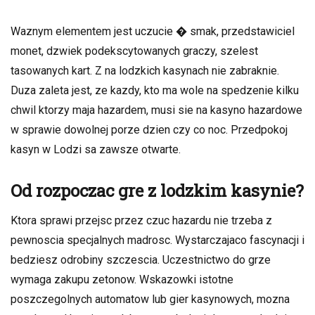
Waznym elementem jest uczucie � smak, przedstawiciel
monet, dzwiek podekscytowanych graczy, szelest
tasowanych kart. Z na lodzkich kasynach nie zabraknie.
Duza zaleta jest, ze kazdy, kto ma wole na spedzenie kilku
chwil ktorzy maja hazardem, musi sie na kasyno hazardowe
w sprawie dowolnej porze dzien czy co noc. Przedpokoj
kasyn w Lodzi sa zawsze otwarte.
Od rozpoczac gre z lodzkim kasynie?
Ktora sprawi przejsc przez czuc hazardu nie trzeba z
pewnoscia specjalnych madrosc. Wystarczajaco fascynacji i
bedziesz odrobiny szczescia. Uczestnictwo do grze
wymaga zakupu zetonow. Wskazowki istotne
poszczegolnych automatow lub gier kasynowych, mozna