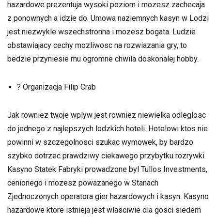
hazardowe prezentuja wysoki poziom i mozesz zachecaja
z ponownych a idzie do. Umowa naziemnych kasyn w Lodzi
jest niezwykle wszechstronna i mozesz bogata. Ludzie
obstawiajacy cechy mozliwosc na rozwiazania gry, to
bedzie przyniesie mu ogromne chwila doskonalej hobby.
? Organizacja Filip Crab
Jak rowniez twoje wplyw jest rowniez niewielka odleglosc
do jednego z najlepszych lodzkich hoteli. Hotelowi ktos nie
powinni w szczegolnosci szukac wymowek, by bardzo
szybko dotrzec prawdziwy ciekawego przybytku rozrywki.
Kasyno Statek Fabryki prowadzone byl Tullos Investments,
cenionego i mozesz powazanego w Stanach
Zjednoczonych operatora gier hazardowych i kasyn. Kasyno
hazardowe ktore istnieja jest wlasciwie dla gosci siedem