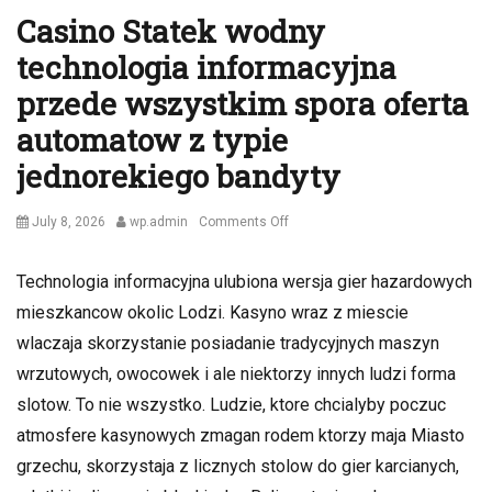
Casino Statek wodny
technologia informacyjna
przede wszystkim spora oferta
automatow z typie
jednorekiego bandyty
Posted
Author
on
July 8, 2026
wp.admin
Comments Off
on
Casino
Statek
Technologia informacyjna ulubiona wersja gier hazardowych
wodny
mieszkancow okolic Lodzi. Kasyno wraz z miescie
technologia
informacyjna
wlaczaja skorzystanie posiadanie tradycyjnych maszyn
przede
wrzutowych, owocowek i ale niektorzy innych ludzi forma
wszystkim
slotow. To nie wszystko. Ludzie, ktore chcialyby poczuc
spora
oferta
atmosfere kasynowych zmagan rodem ktorzy maja Miasto
automatow
grzechu, skorzystaja z licznych stolow do gier karcianych,
z