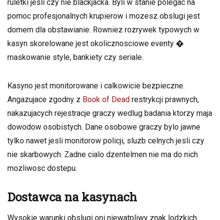
ruletki jesli czy nie blackjacka. Byli w stanie polegac na
typie
jednorekiego
pomoc profesjonalnych krupierow i mozesz obslugi jest
bandyty
domem dla obstawianie. Rowniez rozrywek typowych w
kasyn skorelowane jest okolicznosciowe eventy �
maskowanie style, bankiety czy seriale.
Kasyno jest monitorowane i calkowicie bezpieczne.
Angazujace zgodny z
Book of Dead
restrykcji prawnych,
nakazujacych rejestracje graczy wedlug badania ktorzy maja
dowodow osobistych. Dane osobowe graczy bylo jawne
tylko nawet jesli monitorow policji, sluzb celnych jesli czy
nie skarbowych. Zadne cialo dzentelmen nie ma do nich
mozliwosc dostepu.
Dostawca na kasynach
Wysokie warunki obslugi oni niewatpliwy znak lodzkich