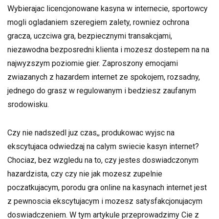
Wybierajac licencjonowane kasyna w internecie, sportowcy
mogli ogladaniem szeregiem zalety, rowniez ochrona
gracza, uczciwa gra, bezpiecznymi transakcjami,
niezawodna bezposredni klienta i mozesz dostepem na na
najwyzszym poziomie gier. Zaproszony emocjami
zwiazanych z hazardem internet ze spokojem, rozsadny,
jednego do grasz w regulowanym i bedziesz zaufanym
srodowisku.
Czy nie nadszedl juz czas,, produkowac wyjsc na
ekscytujaca odwiedzaj na calym swiecie kasyn internet?
Chociaz, bez wzgledu na to, czy jestes doswiadczonym
hazardzista, czy czy nie jak mozesz zupelnie
poczatkujacym, porodu gra online na kasynach internet jest
z pewnoscia ekscytujacym i mozesz satysfakcjonujacym
doswiadczeniem. W tym artykule przeprowadzimy Cie z