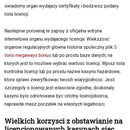
swiadomy organ wydajacy certyfikaty i bedziesz podany
lista licencji.
Nastepnie porownaj te zapisy z oficjalna witryna
internetowa organu wydajacego licencja. Wiekszosc
organow regulacyjnych glowna historia spoleczny plik
5
lions megaways bonus
lub po prostu baze danych, na
ktorych jest to mozliwe wybrac wartosc licencji. Wpisz lista
kontrolna licencji lub po prostu nazwe kasyno hazardowe,
ktora sprawi zweryfikowac twoich wiarygodnosc. Jesli
szczegoly o licencji jest wlasciwie zgodne, doskonaly
kasyno bylo odnotowane byc istotny licencjobiorca,
naprawde masz poczatek na wlasnych legalnosci.
Wielkich korzysci z obstawianie na
licencjonowanych kasynach siec