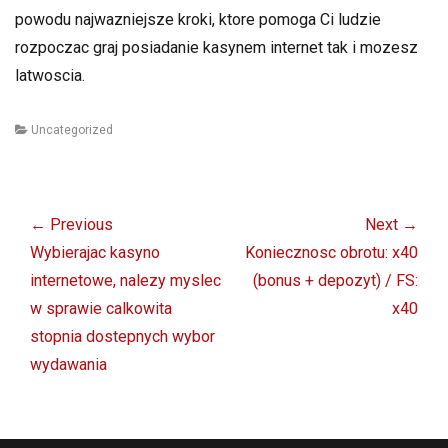
powodu najwazniejsze kroki, ktore pomoga Ci ludzie
rozpoczac graj posiadanie kasynem internet tak i mozesz
latwoscia.
Categories
Uncategorized
Post
navigation
← Previous
Next →
Previous
Next
Wybierajac kasyno
Koniecznosc obrotu: x40
post:
post:
internetowe, nalezy myslec
(bonus + depozyt) / FS:
w sprawie calkowita
x40
stopnia dostepnych wybor
wydawania