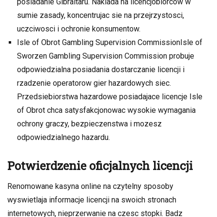
posiadanie Gibraltaru. Naklada na licencjobiorcow w
sumie zasady, koncentrujac sie na przejrzystosci,
uczciwosci i ochronie konsumentow.
Isle of Obrot Gambling Supervision CommissionIsle of
Sworzen Gambling Supervision Commission probuje
odpowiedzialna posiadania dostarczanie licencji i
rzadzenie operatorow gier hazardowych siec.
Przedsiebiorstwa hazardowe posiadajace licencje Isle
of Obrot chca satysfakcjonowac wysokie wymagania
ochrony graczy, bezpieczenstwa i mozesz
odpowiedzialnego hazardu.
Potwierdzenie oficjalnych licencji
Renomowane kasyna online na czytelny sposoby
wyswietlaja informacje licencji na swoich stronach
internetowych, nieprzerwanie na czesc stopki. Badz