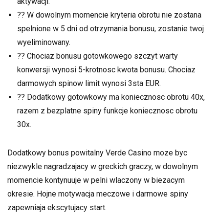
aktywacji.
?? W dowolnym momencie kryteria obrotu nie zostana
spelnione w 5 dni od otrzymania bonusu, zostanie twoj
wyeliminowany.
?? Chociaz bonusu gotowkowego szczyt warty
konwersji wynosi 5-krotnosc kwota bonusu. Chociaz
darmowych spinow limit wynosi 3sta EUR.
?? Dodatkowy gotowkowy ma koniecznosc obrotu 40x,
razem z bezplatne spiny funkcje koniecznosc obrotu
30x.
Dodatkowy bonus powitalny Verde Casino moze byc
niezwykle nagradzajacy w greckich graczy, w dowolnym
momencie kontynuuje w pelni wlaczony w biezacym
okresie. Hojne motywacja meczowe i darmowe spiny
zapewniaja ekscytujacy start.