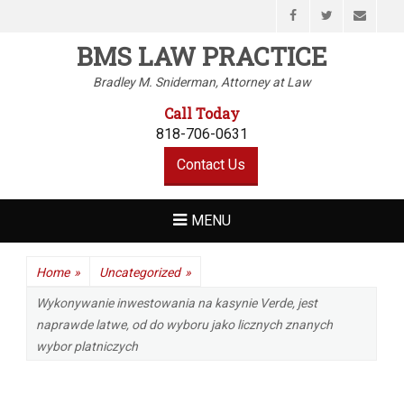
Facebook
Twitter
Email
BMS LAW PRACTICE
Bradley M. Sniderman, Attorney at Law
Call Today
818-706-0631
Contact Us
MENU
Home
»
Uncategorized
»
Wykonywanie inwestowania na kasynie Verde, jest
naprawde latwe, od do wyboru jako licznych znanych
wybor platniczych