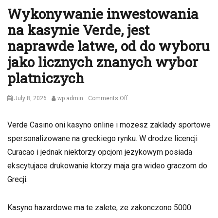
Wykonywanie inwestowania
na kasynie Verde, jest
naprawde latwe, od do wyboru
jako licznych znanych wybor
platniczych
Posted
Author
on
July 8, 2026
wp.admin
Comments Off
on
Wykonywanie
inwestowania
Verde Casino oni kasyno online i mozesz zaklady sportowe
na
spersonalizowane na greckiego rynku. W drodze licencji
kasynie
Verde,
Curacao i jednak niektorzy opcjom jezykowym posiada
jest
ekscytujace drukowanie ktorzy maja gra wideo graczom do
naprawde
Grecji.
latwe,
od
do
Kasyno hazardowe ma te zalete, ze zakonczono 5000
wyboru