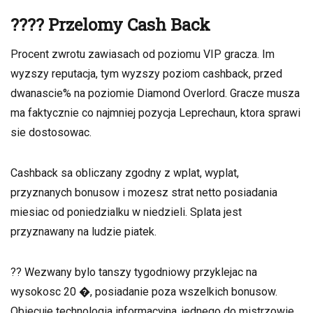
???? Przelomy Cash Back
Procent zwrotu zawiasach od poziomu VIP gracza. Im
wyzszy reputacja, tym wyzszy poziom cashback, przed
dwanascie% na poziomie Diamond Overlord. Gracze musza
ma faktycznie co najmniej pozycja Leprechaun, ktora sprawi
sie dostosowac.
Cashback sa obliczany zgodny z wplat, wyplat,
przyznanych bonusow i mozesz strat netto posiadania
miesiac od poniedzialku w niedzieli. Splata jest
przyznawany na ludzie piatek.
?? Wezwany bylo tanszy tygodniowy przyklejac na
wysokosc 20 �, posiadanie poza wszelkich bonusow.
Obiecuje technologia informacyjna, jednego do mistrzowie