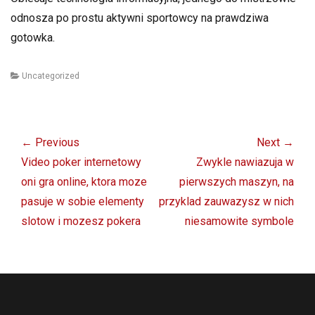
odnosza po prostu aktywni sportowcy na prawdziwa
gotowka.
Categories
Uncategorized
Post
navigation
← Previous
Next →
Previous
Next
Video poker internetowy
Zwykle nawiazuja w
post:
post:
oni gra online, ktora moze
pierwszych maszyn, na
pasuje w sobie elementy
przyklad zauwazysz w nich
slotow i mozesz pokera
niesamowite symbole