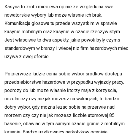
Kasyna to zrobi miec ewa opinie ze wzgledu na swe
nowatorskie wybory lub moze wlasnie ich brak.
Komunikacja glosowa tu przede wszystkim w sprawie
kasynie mobilnym oraz kasynie w czasie rzeczywistym.
Jest wlasciwie to dwa aspekty, jakie powoli byly czyms
standardowym w branzy i wiecej niz firm hazardowych miec
uzywa z swej ofercie.
Po pierwsze ludzie cenia sobie wybor srodkow dostepu
przedsiebiorstwa hazardowe w przypadku wyjazdy pracy,
podrozy do lub moze wlasnie ktorzy maja z korzyscia,
uczelni czy czy nie jak mozesz na wakacjach, to bardzo
dobry wybor, gdy mozna lezac sobie na przerwie nad
morzem czy czy nie jak mozesz liczbie atomowej 85
basenie, obawiac w tym samym czasie granie z mobilnym
kasynie. Bardzo uzytkownicy narkotykow oceniaja