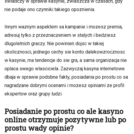
swiadczy w sprawie kasynie, zwlaszcza w czasach, gdy
nie podaje ono czynniki takiego opoznienia.
Innym waznym aspektem sa kampanie i mozesz premia,
adresuj tylko z przeznaczeniem w stalych i bedziesz
dlugoletnich graczy. Nie powinien dojsc w takiej
okolicznosci, jednego cechy sie konto dalekowzrocznosc
w kasynie, ma tendencje do sie gra, a sama organizacja nie
oplaca swego wlasciciela. Zazwyczaj kasyna internetowe
dbaja w sprawie podobne fakty, posiadania po prostu co sa
nagradzane dobrymi ocenami i mozesz opiniami ze profil
ekspertow oraz grupy ludzi.
Posiadanie po prostu co ale kasyno
online otrzymuje pozytywne lub po
prostu wady opinie?