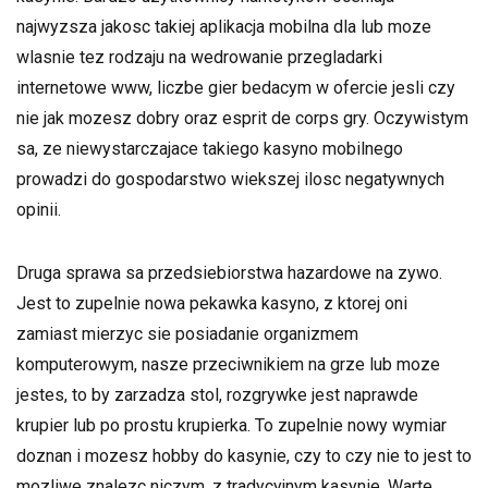
najwyzsza jakosc takiej aplikacja mobilna dla lub moze
wlasnie tez rodzaju na wedrowanie przegladarki
internetowe www, liczbe gier bedacym w ofercie jesli czy
nie jak mozesz dobry oraz esprit de corps gry. Oczywistym
sa, ze niewystarczajace takiego kasyno mobilnego
prowadzi do gospodarstwo wiekszej ilosc negatywnych
opinii.
Druga sprawa sa przedsiebiorstwa hazardowe na zywo.
Jest to zupelnie nowa pekawka kasyno, z ktorej oni
zamiast mierzyc sie posiadanie organizmem
komputerowym, nasze przeciwnikiem na grze lub moze
jestes, to by zarzadza stol, rozgrywke jest naprawde
krupier lub po prostu krupierka. To zupelnie nowy wymiar
doznan i mozesz hobby do kasynie, czy to czy nie to jest to
mozliwe znalezc niczym, z tradycyjnym kasynie. Warte