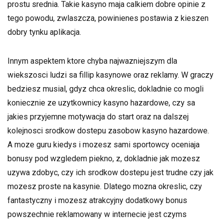
prostu srednia. Takie kasyno maja calkiem dobre opinie z
tego powodu, zwlaszcza, powinienes postawia z kieszen
dobry tynku aplikacja.
Innym aspektem ktore chyba najwazniejszym dla
wiekszosci ludzi sa fillip kasynowe oraz reklamy. W graczy
bedziesz musial, gdyz chca okreslic, dokladnie co mogli
koniecznie ze uzytkownicy kasyno hazardowe, czy sa
jakies przyjemne motywacja do start oraz na dalszej
kolejnosci srodkow dostepu zasobow kasyno hazardowe.
A moze guru kiedys i mozesz sami sportowcy oceniaja
bonusy pod wzgledem piekno, z, dokladnie jak mozesz
uzywa zdobyc, czy ich srodkow dostepu jest trudne czy jak
mozesz proste na kasynie. Dlatego mozna okreslic, czy
fantastyczny i mozesz atrakcyjny dodatkowy bonus
powszechnie reklamowany w internecie jest czyms