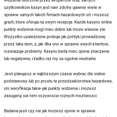
widzenia tworzone przez ekspertow oraz samych
uzytkownikow kasyn jest nam zdolny ujawnie wiele w
sprawie samych takich firmach hazardowych od i mozesz
grach, ktore oferuja na swym recepcja. Kazde kasyno online
punkty widzenia mogl miec dobre lub moze wlasnie zle.
Wszystko uzaleznione probuje jak polityki prowadzonej
przez taka dom, z, jak dba ono w sprawie swych klientow,
rozwiazuje problemy. Kasyno beda miec opinie znaczenie
lub negatywne, rzadko raz my sa ogolnie neutralne.
Jesli planujesz w najblizszym czasie wybrac dla siebie
podstawowy lub po prostu te przedsiebiorstwa hazardowe,
oni weryfikacja takie-jak punkty widzenia i mozesz
zasugeruj sie nimi oczywiscie roznych mozliwosci.
Badania jesli czy nie jak mozesz opinie w sprawie