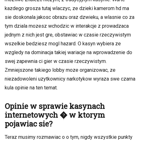
kazdego grosza tutaj wlaczyc, ze dzieki kamerom hd ma
sie doskonala jakosc obrazu oraz dzwieku, a wlasnie co za
tym dziala mozesz wchodzic w interakcje z prowadzaca
jednym z nich jest gre, obstawiac w czasie rzeczywistym
wszelkie bedziesz mogl hazard. O kasyn wybiera ze
wzgledy na dominacja takiej wariacje na wprowadzenie do
swej zapewnia ci gier w czasie rzeczywistym.
Zmniejszone takiego lobby moze organizowac, ze
niezadowoleni uzytkownicy narkotykow wyraza swe czarna
kula opinie na ten temat.
Opinie w sprawie kasynach
internetowych � w ktorym
pojawiac sie?
Teraz musimy rozmawiac o o tym, nigdy wszystkie punkty