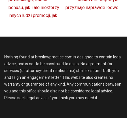
bonusu, jak i ale niektorzy
przyznaje naprawde ledwo
innych ludzi promocji, jak
Nothing found at bmslawpractice.com is designed to contain legal
advice, and is not to be construed to do so. No agreement for
services (or attorney-client relationship) shall exist until both you
and I sign an engagement letter. This website also creates no
warranty or guarantee of any kind. Any communications between
you and this office should also not be considered legal advice.
Please seek legal advice if you think you may need it.