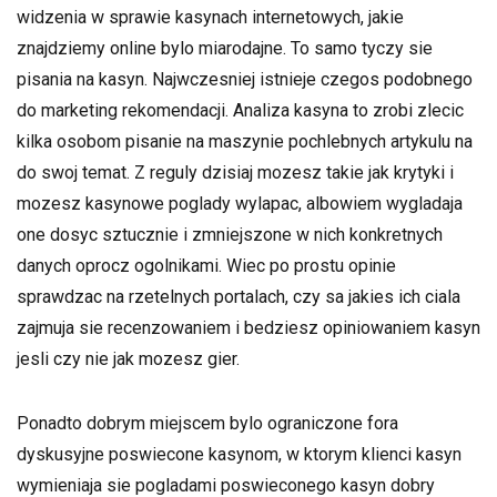
widzenia w sprawie kasynach internetowych, jakie
znajdziemy online bylo miarodajne. To samo tyczy sie
pisania na kasyn. Najwczesniej istnieje czegos podobnego
do marketing rekomendacji. Analiza kasyna to zrobi zlecic
kilka osobom pisanie na maszynie pochlebnych artykulu na
do swoj temat. Z reguly dzisiaj mozesz takie jak krytyki i
mozesz kasynowe poglady wylapac, albowiem wygladaja
one dosyc sztucznie i zmniejszone w nich konkretnych
danych oprocz ogolnikami. Wiec po prostu opinie
sprawdzac na rzetelnych portalach, czy sa jakies ich ciala
zajmuja sie recenzowaniem i bedziesz opiniowaniem kasyn
jesli czy nie jak mozesz gier.
Ponadto dobrym miejscem bylo ograniczone fora
dyskusyjne poswiecone kasynom, w ktorym klienci kasyn
wymieniaja sie pogladami poswieconego kasyn dobry