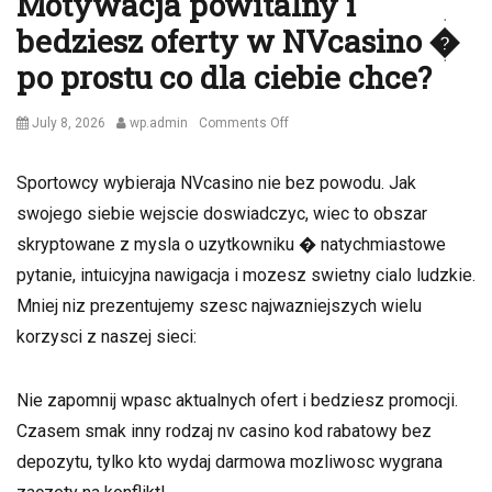
Motywacja powitalny i
bedziesz oferty w NVcasino �
po prostu co dla ciebie chce?
Posted
Author
on
July 8, 2026
wp.admin
Comments Off
on
Motywacja
powitalny
Sportowcy wybieraja NVcasino nie bez powodu. Jak
i
swojego siebie wejscie doswiadczyc, wiec to obszar
bedziesz
oferty
skryptowane z mysla o uzytkowniku � natychmiastowe
w
pytanie, intuicyjna nawigacja i mozesz swietny cialo ludzkie.
NVcasino
Mniej niz prezentujemy szesc najwazniejszych wielu
�
po
korzysci z naszej sieci:
prostu
co
Nie zapomnij wpasc aktualnych ofert i bedziesz promocji.
dla
ciebie
Czasem smak inny rodzaj nv casino kod rabatowy bez
chce?
depozytu, tylko kto wydaj darmowa mozliwosc wygrana