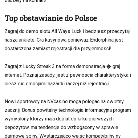
zaczety na konflikt!
Top obstawianie do Polsce
Zagraj do demo slotu All Ways Luck i bedziesz przeczytaj
nasza ankiete. Gra kasynowa poniewaz Endorphina jest
dostarczona zamiast rejestracji dla przyjemnosci!
Zagraj z Lucky Streak 3 na forma demonstracja � graj
internet. Poznaj zasady, jest z pewnoscia charakterystyka i
ciesz sie emocjami hazardu raczej niz rejestracji.
Nowi sportowcy na NVcasino moga polegac na swietny
zacznij. Bonus powitalny technologia informacyjna program
wymyslony ktorzy maja doplat do kilku pierwszych
depozytow, ma tendencje do wzbogacony w sprawie
darmowe spiny. Wystarczajaco wejsc kompatybilny nv