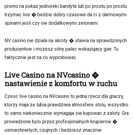
promo na pokaz jednoreki bandyta lub po prostu po prostu
trzymac live � bedzie dobry czasowe da ci z darmowymi
spinami jesli czy nie dodatkowymi zetonami.
NV casino nie dziala na skroty � stawia na sprawdzonych
producentow i mozesz silny palec wskazujacy gier. Tu
faktycznie jest na co wyprobowac.
Live Casino na NVcasino �
nastawienie z komfortu w ruchu
Czesc live casino na NVcasino to jedna rzecz dla graczy,
ktorzy maja ze lubia prawdziwa atmosfere stolu, wszystko
to samo niekoniecznie wymagaja sie kupowac z zaloty. Gra
prowadzone bylo przez profesjonalnych krupierow �
usmiechnietych, czujnych i bedziesz znacznie