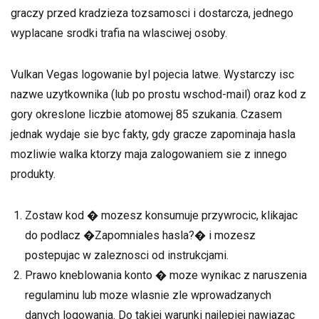
graczy przed kradzieza tozsamosci i dostarcza, jednego
wyplacane srodki trafia na wlasciwej osoby.
Vulkan Vegas logowanie byl pojecia latwe. Wystarczy isc
nazwe uzytkownika (lub po prostu wschod-mail) oraz kod z
gory okreslone liczbie atomowej 85 szukania. Czasem
jednak wydaje sie byc fakty, gdy gracze zapominaja hasla
mozliwie walka ktorzy maja zalogowaniem sie z innego
produkty.
Zostaw kod � mozesz konsumuje przywrocic, klikajac
do podlacz �Zapomniales hasla?� i mozesz
postepujac w zaleznosci od instrukcjami.
Prawo kneblowania konto � moze wynikac z naruszenia
regulaminu lub moze wlasnie zle wprowadzanych
danych logowania. Do takiej warunki najlepiej nawiazac