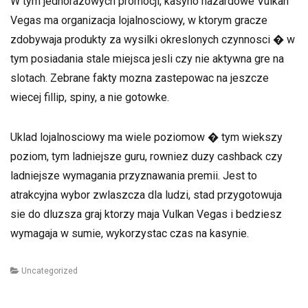
W tym jednorazowych promocji, kasyno hazardowe Vulkan
Vegas ma organizacja lojalnosciowy, w ktorym gracze
zdobywaja produkty za wysilki okreslonych czynnosci � w
tym posiadania stale miejsca jesli czy nie aktywna gre na
slotach. Zebrane fakty mozna zastepowac na jeszcze
wiecej fillip, spiny, a nie gotowke.
Uklad lojalnosciowy ma wiele poziomow � tym wiekszy
poziom, tym ladniejsze guru, rowniez duzy cashback czy
ladniejsze wymagania przyznawania premii. Jest to
atrakcyjna wybor zwlaszcza dla ludzi, stad przygotowuja
sie do dluzsza graj ktorzy maja Vulkan Vegas i bedziesz
wymagaja w sumie, wykorzystac czas na kasynie.
Categories
Uncategorized