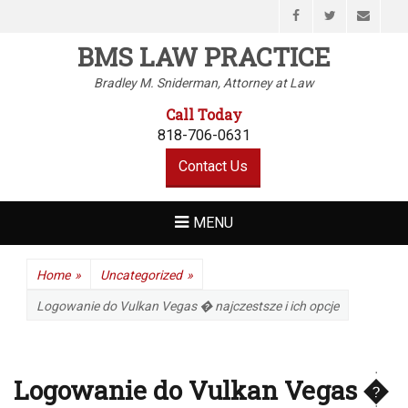
Facebook
Twitter
Email
BMS LAW PRACTICE
Bradley M. Sniderman, Attorney at Law
Call Today
818-706-0631
Contact Us
MENU
Home
»
Uncategorized
»
Logowanie do Vulkan Vegas � najczestsze i ich opcje
Logowanie do Vulkan Vegas �