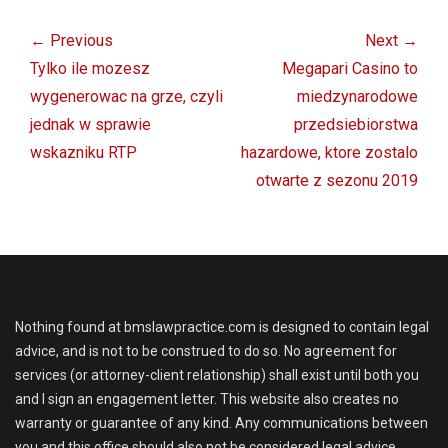
Post
navigation
← Previous
Next →
Previous
Next
Tylko ile mozesz
Megapari Casino to
post:
post:
wygenerowac na grze, czyli
miedzynarodowe
jednak w sprawie
przedsiebiorstwa
wskazniku RTP
hazardowe, ktore zostalo
otwarte z sezonu 2019
Nothing found at bmslawpractice.com is designed to contain legal
advice, and is not to be construed to do so. No agreement for
services (or attorney-client relationship) shall exist until both you
and I sign an engagement letter. This website also creates no
warranty or guarantee of any kind. Any communications between
you and this office should also not be considered legal advice.