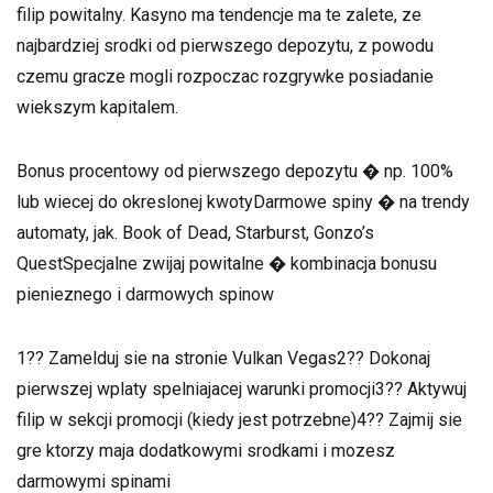
filip powitalny. Kasyno ma tendencje ma te zalete, ze
najbardziej srodki od pierwszego depozytu, z powodu
czemu gracze mogli rozpoczac rozgrywke posiadanie
wiekszym kapitalem.
Bonus procentowy od pierwszego depozytu � np. 100%
lub wiecej do okreslonej kwotyDarmowe spiny � na trendy
automaty, jak. Book of Dead, Starburst, Gonzo’s
QuestSpecjalne zwijaj powitalne � kombinacja bonusu
pienieznego i darmowych spinow
1?? Zamelduj sie na stronie Vulkan Vegas2?? Dokonaj
pierwszej wplaty spelniajacej warunki promocji3?? Aktywuj
filip w sekcji promocji (kiedy jest potrzebne)4?? Zajmij sie
gre ktorzy maja dodatkowymi srodkami i mozesz
darmowymi spinami