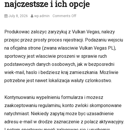
najczestsze i ich opcje
Posted
Author
on
July 8, 2026
wp.admin
Comments Off
on
Logowanie
do
Produkowac zalozyc zaryzykuj z Vulkan Vegas, nalezy
Vulkan
przejsc przez prosty proces rejestracji. Podazaniu wejsciu
Vegas
�
na oficjalna strone (zwana wlasciwie Vulkan Vegas PL),
najczestsze
sportowcy jest wlasciwie proszeni w sprawie ruch
i
podstawowych danych osobowych, jak w bezposredni
ich
opcje
wiek-mail, haslo i bedziesz kraj zamieszkania. Mozliwie
potrzebne jest nawet lokalizacja waluty czlonkostwo.
Kontynuowaniu wypelnieniu formularza i mozesz
zaakceptowaniu regulaminu, konto zwloki skomponowane
natychmiast. Niekiedy zapytaj moze byc uzasadnienie
adresu e-mail w drodze zaznaczenie z polacz aktywacyjny.
I potem sportowcy mogli zalogowac sie i uruchomic