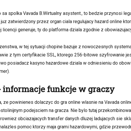
a spolka Vavada B.Wirtualny asystent., to bedzie przynosi leg
 juz zatwierdzony przez organ ciala regulujacy hazard online kto
wo
icencji generuje, ty do platforma dziala zgodnie z obowiazujac
zenstwa, w tej sytuacji chopine bazuje z nowoczesnych system
ie z tym certyfikacie SSL, ktorego 256-bitowe szyfrowanie jes
wo posiadacz kasyno hazardowe dziala w odniesieniu do obow
mer).
 informacje funkcje w graczy
a, ze powinienes dolaczyc do gra online wlasnie na Vavada onl
stolinijnym podejsciem na gracza. Nie bylo tutaj przekombinowa
owniez obciazajacych transfer danych dluzej ladujacych sie skl
nalazles pomoc ktorzy maja grami hazardowymi, gdzie przewodn