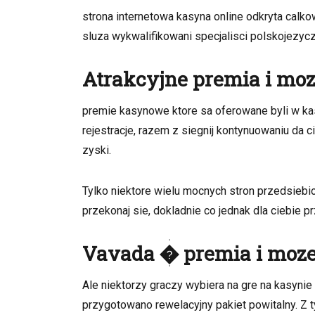
strona internetowa kasyna online odkryta calko
sluza wykwalifikowani specjalisci polskojezy
Atrakcyjne premia i mo
premie kasynowe ktore sa oferowane byli w ka
rejestracje, razem z siegnij kontynuowaniu da
zyski.
Tylko niektore wielu mocnych stron przedsieb
przekonaj sie, dokladnie co jednak dla ciebie 
Vavada � premia i moze
Ale niektorzy graczy wybiera na gre na kasynie
przygotowano rewelacyjny pakiet powitalny. Z 