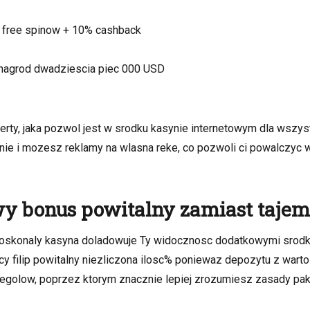
 free spinow + 10% cashback
a nagrod dwadziescia piec 000 USD
erty, jaka pozwol jest w srodku kasynie internetowym dla wszy
ie i mozesz reklamy na wlasna reke, co pozwoli ci powalczyc 
y bonus powitalny zamiast tajem
 doskonaly kasyna doladowuje Ty widocznosc dodatkowymi srodk
cy filip powitalny niezliczona ilosc% poniewaz depozytu z war
olow, poprzez ktorym znacznie lepiej zrozumiesz zasady pakiet