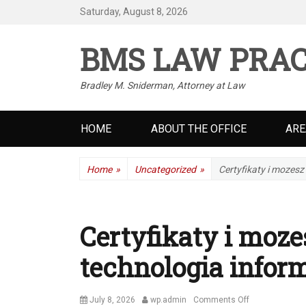
Saturday, August 8, 2026
BMS LAW PRAC
Bradley M. Sniderman, Attorney at Law
Primary
HOME
ABOUT THE OFFICE
ARE
menu
Home
»
Uncategorized
»
Certyfikaty i mozes
Certyfikaty i moz
technologia infor
Posted
Author
on
July 8, 2026
wp.admin
Comments Off