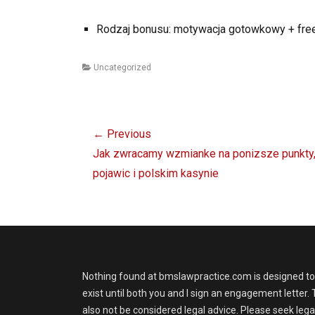
Rodzaj bonusu: motywacja gotowkowy + fre
Categories
Uncategorized
Post
← Previous
navigation
Previous
Jak zwracamy wzmianke na ponizsze punkty, j
post:
pojawic i polskim kasynie
Nothing found at bmslawpractice.com is designed to co
exist until both you and I sign an engagement letter
also not be considered legal advice. Please seek legal